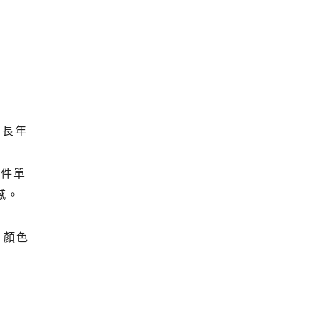
，長年
每件單
感。
、顏色