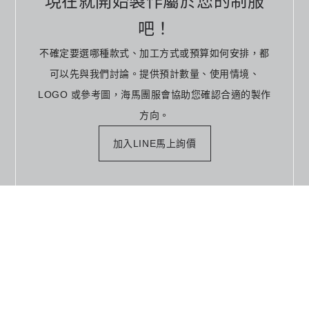
現在就開始製作屬於您的制服
吧！
不確定要選哪種款式、加工方式或預算如何安排，都
可以先與我們討論。提供預計數量、使用情境、
LOGO 或參考圖，海馬團服會協助您確認合適的製作
方向。
加入LINE馬上詢價
藍璱國際有限公司｜90133656
320
桃園市中壢區福州路120號1樓
｜TEL.
03-4581333
Copyright © seahorse All Rights Reserved.