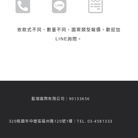
依款式不同、數量不同、圖案類型報價，歡迎加
LINE詢問。
藍璱國際有限公司｜90133656
320
桃園市中壢區福州路120號1樓
｜TEL.
03-4581333