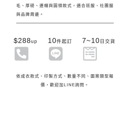
毛、厚磅、連帽與圓領款式，適合班服、社團服
與品牌周邊。
$288
10
7~10
up
件起訂
日交貨
依成衣款式、印製方式、數量不同、圖案類型報
價，歡迎加LINE詢問。