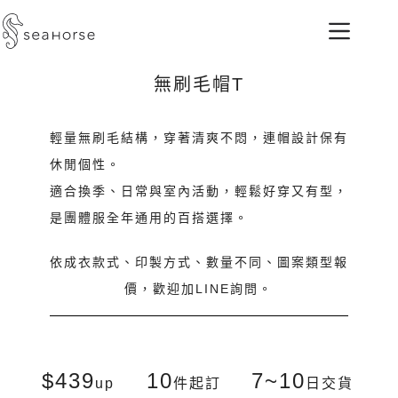
無刷毛帽T
輕量無刷毛結構，穿著清爽不悶，連帽設計保有
休閒個性。
適合換季、日常與室內活動，輕鬆好穿又有型，
是團體服全年通用的百搭選擇。
依成衣款式、印製方式、數量不同、圖案類型報
價，歡迎加LINE詢問。
$439
10
7~10
up
件起訂
日交貨