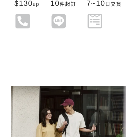
$130
10
7~10
up
件起訂
日交貨