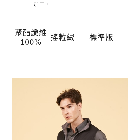
加工。
聚酯纖維
搖粒絨
標準版
100%