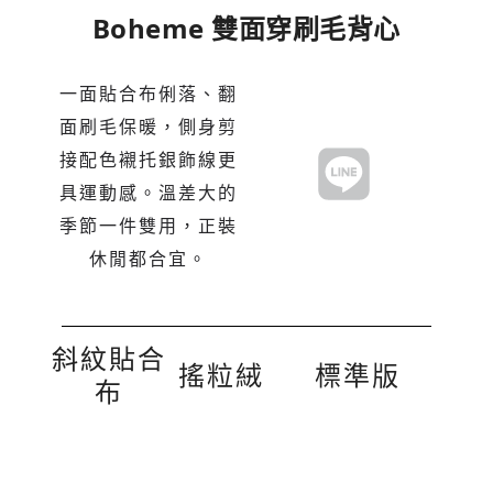
Boheme 雙面穿刷毛背心
一面貼合布俐落、翻
面刷毛保暖，側身剪
接配色襯托銀飾線更
具運動感。溫差大的
季節一件雙用，正裝
休閒都合宜。
斜紋貼合
搖粒絨​
標準版
布