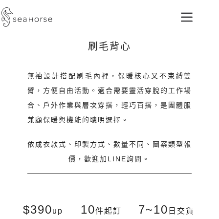
刷毛背心
無袖設計搭配刷毛內裡，保暖核心又不束縛雙
臂，方便自由活動。適合需要靈活穿脫的工作場
合、戶外作業與層次穿搭，輕巧百搭，是團體服
兼顧保暖與機能的聰明選擇。
依成衣款式、印製方式、數量不同、圖案類型報
價，歡迎加LINE詢問。
$390
10
7~10
up
件起訂
日交貨