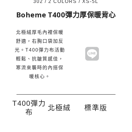
302 / 2 COLORS / XS-5L
Boheme T400彈力厚保暖背心
北極絨厚毛內裡保暖
舒適，右胸口袋加反
光。T400彈力布活動
輕鬆、抗皺質感佳，
寒流來襲時的內搭保
暖核心。
T400彈力
北極絨
標準版
布