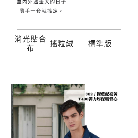
室內外溫差大的日子
隨手一套就搞定。
消光貼合
搖粒絨
標準版
布