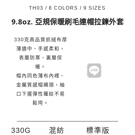
TH03 / 8 COLORS / 9 SIZES
9.8oz. 亞規保暖刷毛連帽拉鍊外套
330克高品質抓絨布厚
薄適中、手感柔和，
表層防寒、裏層保
暖。
帽內同色薄布內裡、
金屬質感帽繩頭，袖
口下擺彈性羅紋不易
鬆垮。
330G
混紡
標準版