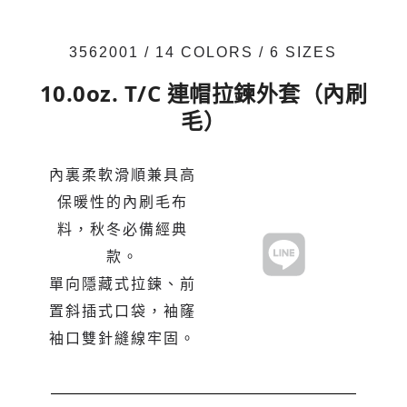
3562001 / 14 COLORS / 6 SIZES
10.0oz. T/C 連帽拉鍊外套（內刷
毛）
內裏柔軟滑順兼具高
保暖性的內刷毛布
料，秋冬必備經典
款。
單向隱藏式拉鍊、前
置斜插式口袋，袖窿
袖口雙針縫線牢固。