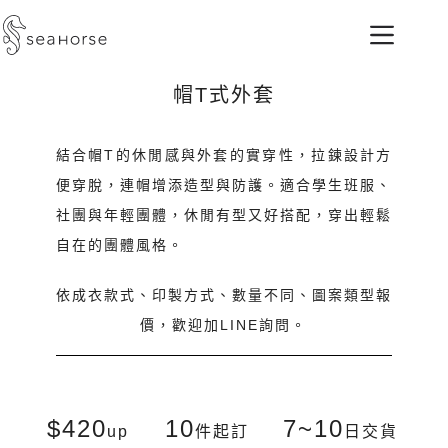
帽T式外套
結合帽T的休閒感與外套的實穿性，拉鍊設計方
便穿脫，連帽增添造型與防護。適合學生班服、
社團與年輕團體，休閒有型又好搭配，穿出輕鬆
自在的團體風格。
依成衣款式、印製方式、數量不同、圖案類型報
價，歡迎加LINE詢問。
$420
10
7~10
up
件起訂
日交貨