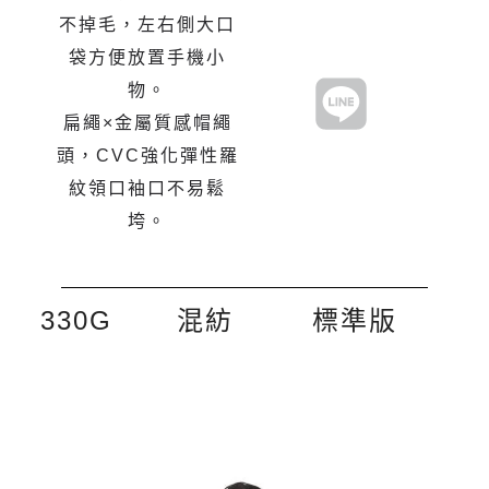
不掉毛，左右側大口
袋方便放置手機小
物。
扁繩×金屬質感帽繩
頭，CVC強化彈性羅
紋領口袖口不易鬆
垮。
330G
混紡
標準版